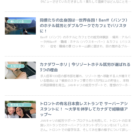
タビューさせていただきました！果たして面接ではどんなことを聞
かれたのか、JANキャリのサポートを受けた率直な感想はどうだっ
たかなどをお届けします♪
同僚たちの出身国は…世界各国！Banff（バンフ）
働いている人インタビュー（飲食・カフェ）
のホテル就労とダブルワークでカフェでバリスタ
に！
Banff（バンフ）のホテルとカフェでの就労体験談 ・場所：アルバ
ータ州Banff ・職場：ホテル（ハウスキーパー）＆カフェ（バリス
タ） ・住宅：職場の寮 ロッキー山脈に囲まれ、目の覚めるブルー
で迎え入れてくれるレイクルイー...
カナダワーホリ｜今リゾートホテル就労が選ばれる
お知らせ
3つの理由
求人倍率100倍の都市部を離れ、リゾート地へ移動する人が増えて
いる理由とは？格安のスタッフ寮で月15万円以上の貯金と、本物
の英語環境を両立。JANキャリの就労サポートで、理想のワーホリ
を再開しましょう！
トロントの有名日本食レストランで サーバーアシ
寿司系レストラン
スタントに！ ～大学を休学してカナダで経験値ア
ップ～
JANキャリの就労サポートプログラムを利用して、トロントの日本
食レストランでのサーバーアシスタントポジションをGEＴしたＫ
さん。トロントでの留学生活、そしてお仕事の様子について詳しく
お話を聞かせて頂きました！