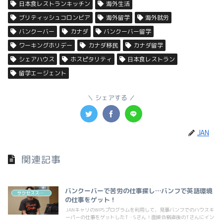
日本食レストランキッチン
海外生活
ブリティッシュコロンビア
海外留学
海外就労
バンクーバー
カナダ
バンクーバー留学
ワーキングホリデー
カナダ移民
カナダ留学
シェアハウス
ホスピタリティ
日本食レストラン
留学エージェント
シェアする
JAN
関連記事
バンクーバーで苦労の仕事探し…バンフで英語環境
サクセスストーリー
の仕事をゲット！
JANキャリのWPSプログラムを利用して、見事バンフでのハウスキ
ーパーの仕事をゲットしたT・Sさん！面接合格直後のTさんにイン