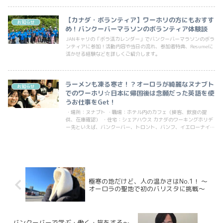
【カナダ・ボランティア】ワーホリの方にもおすす
お知らせ
め！バンクーバーマラソンのボランティア体験談
JANキャリの「ボラ活カレンダー」でバンクーバーマラソンのボラ
ンティアに参加！活動内容や当日の流れ、参加者特典、Resumeに
活かせる経験などを詳しくご紹介します。
ラーメンも凍る寒さ！？オーロラが綺麗なヌナブト
お知らせ
でのワーホリ☆日本に帰国後は念願だった英語を使
うお仕事をGet！
・場所：ヌナブト ・職場：ホテル内のカフェ（接客、飲食の提
供、在庫確認） ・住宅：シェアハウス カナダのワーキングホリデ
ー先といえば、バンクーバー、トロント、バンフ、イエローナイフ
などを思い浮かべる方も多いかと思いますが、今回はカナダ...
極寒の地だけど、人の温かさはNo.1！ ～
オーロラの聖地で初のバリスタに挑戦～
バンクーバーで学ぶ・働く・旅をする～