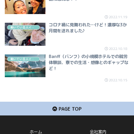
2022.11.19
コロナ禍に見舞われた…けど！濃厚な3か
働いている人インタビュー（ホスピタリティ）
月間を送れました♪
2022.10.18
Banff（バンフ）の小規模ホテルでの就労
働いている人インタビュー（ホスピタリティ）
体験談、寮での生活・想像とのギャップな
ど！
2022.10.15
PAGE TOP
ホーム
会社案内