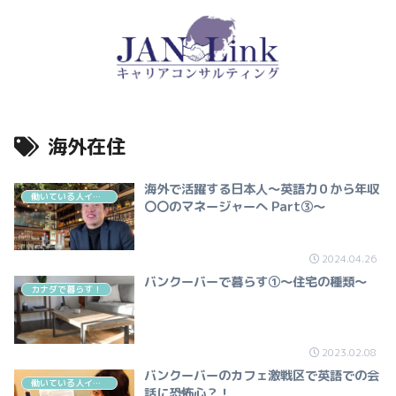
海外在住
海外で活躍する日本人～英語力０から年収
働いている人インタビュー（飲食・カフェ）
〇〇のマネージャーへ Part③～
2024.04.26
バンクーバーで暮らす①～住宅の種類～
カナダで暮らす！
2023.02.08
バンクーバーのカフェ激戦区で英語での会
働いている人インタビュー（飲食・カフェ）
話に恐怖心？！