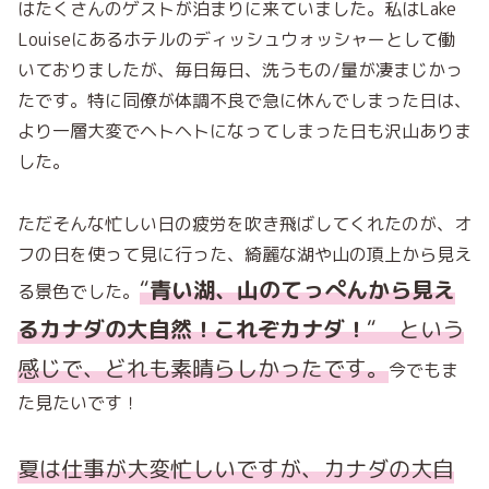
はたくさんのゲ
ストが泊まりに来ていました。私はLake
Louiseにあるホテルのディッシュウォッシャーとして働
いておりましたが、毎日毎日、洗うもの/量が凄まじかっ
たです。特に同僚が
体調不良で急に休んでしまった日は、
より一層大変でヘトヘトになってしまった日も沢山ありま
した。
ただそんな忙しい日の疲労を吹き飛ばしてくれたのが、オ
フの日を使って見に行った、綺麗な湖や山の頂上から
見え
“
青い湖、山のてっぺんから見え
る景色でした。
るカナダの大自然！これぞカナダ！
“ という
感じで、
どれも素晴らしかったです。
今でもま
た見たいです！
夏は仕事が大変忙しいですが、カナダの大自