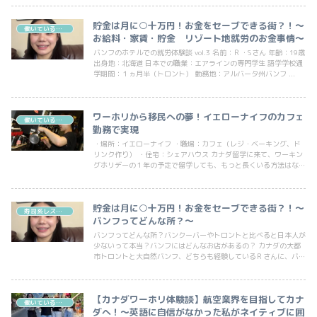
貯金は月に○十万円！お金をセーブできる街？！～
働いている人インタビュー（飲食・カフェ）
お給料・家賃・貯金 リゾート地就労のお金事情～
バンフのホテルでの就労体験談 vol.3 名前：Ｒ・Sさん 年齢：19歳
出身地：北海道 日本での職業：エアラインの専門学生 語学学校通
学期間：１ヵ月半（トロント） 勤務地：アルバータ州バンフ ...
ワーホリから移民への夢！イエローナイフのカフェ
働いている人インタビュー（飲食・カフェ）
勤務で実現
・場所：イエローナイフ ・職場：カフェ（レジ・ベーキング、ド
リンク作り） ・住宅：シェアハウス カナダ留学に来て、ワーキン
グホリデーの１年の予定で留学しても、もっと長くいる方法はない
のかな？、カナダ移民もしたい！と夢見る方も少...
貯金は月に○十万円！お金をセーブできる街？！～
寿司系レストラン
バンフってどんな所？～
バンフってどんな所？バンクーバーやトロントと比べると日本人が
少ないって本当？バンフにはどんなお店があるの？ カナダの大都
市トロントと大自然バンフ、どちらも経験しているＲさんに、バン
フについてインタビューさせていただきました！
【カナダワーホリ体験談】航空業界を目指してカナ
働いている人インタビュー（ホスピタリティ）
ダへ！～英語に自信がなかった私がネイティブに囲