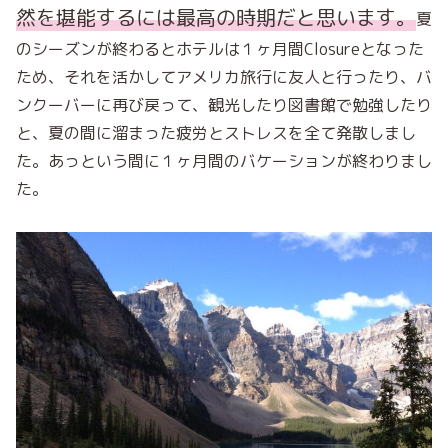
然を堪能
するには最高の時期だと思います。
夏
のシーズンが終わるとホテルは１ヶ月間
Closure
となった
ため、それ
を活かしてアメリカ旅行に友人と行ったり、バ
ンクーバーに再び戻って、観光したり図書館で勉強したり
と、
夏の間に溜まった疲労とストレスを全て発散しまし
た。あっという間に１ヶ月間のバケーションが終わりま
し
た。