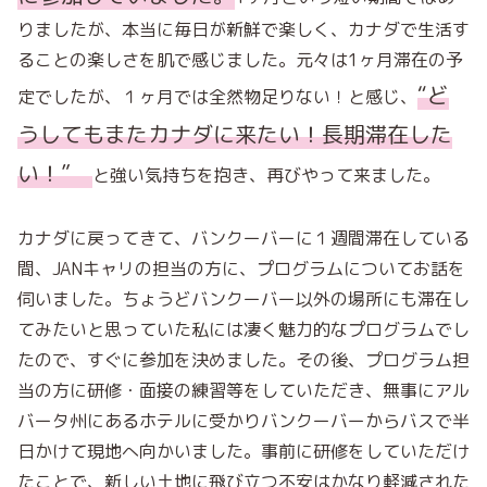
りましたが、本当に毎日が新鮮で楽しく、カナダで生活す
ることの楽しさを肌で感じました。元々は1ヶ月滞在の予
“
ど
定でしたが、１ヶ月では全然物足りない！と感じ、
うしてもまたカナダに来たい！長期滞在した
い！
”
と強い気持ちを抱き、再びやって来ました。
カナダに戻ってきて、バンクーバーに１週間滞在している
間、JANキャリの担当の方に、プログラムについてお話を
伺いました。ちょうどバンクーバー以外の場所にも滞在し
てみたいと思っていた私には凄く魅力的なプログラムでし
たので、すぐに参加を決めました。その後、プログラム担
当の方に研修・面接の練習等を
していただき、無事にアル
バータ州にあるホテルに受かりバンクーバーからバスで半
日かけて現地へ向かい
ました。事前に研修をしていただけ
たことで、新しい土地に飛び立つ不安はかなり軽減された