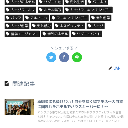
カナダのホテル
リゾート地
海外生活
ワーホリ
カナダワーホリ
ホテル就労
カナダワーキングホリデー
バンフ
アルバータ
ワーキングホリデー
海外留学
カナダ留学
海外就労
ホスピタリティ
カナダ
留学エージェント
海外のホテル
リゾートバイト
シェアする
JAN
関連記事
幼馴染にも負けない！自分を磨く留学生活～大自然
お知らせ
に囲まれたホテルでハウスキーパーに！～
バンフから車で30分ほど離れたアウトドアアクティビティが豊富
な隣町キャンモア。今回はそんな自然の美しさと静けさが魅力の観
光地でホテルのハウスキーパーの仕事をGEＴしたY・Wさんのイン
タビューを紹介します♪