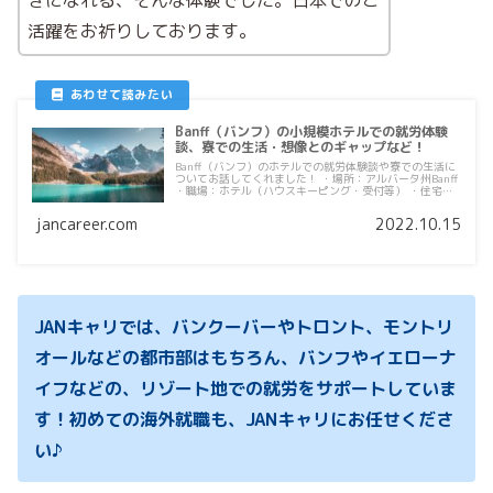
活躍をお祈りしております。
Banff（バンフ）の小規模ホテルでの就労体験
談、寮での生活・想像とのギャップなど！
Banff（バンフ）のホテルでの就労体験談や寮での生活に
ついてお話してくれました！ ・場所：アルバータ州Banff
・職場：ホテル（ハウスキーピング・受付等） ・住宅：
職場の寮 ・期間：4か月 今回は、リゾート地として有名
なア...
jancareer.com
2022.10.15
JANキャリでは、バンクーバーやトロント、モントリ
オールなどの都市部はもちろん、バンフやイエローナ
イフなどの、リゾート地での就労をサポートしていま
す！初めての海外就職も、JANキャリにお任せくださ
い♪