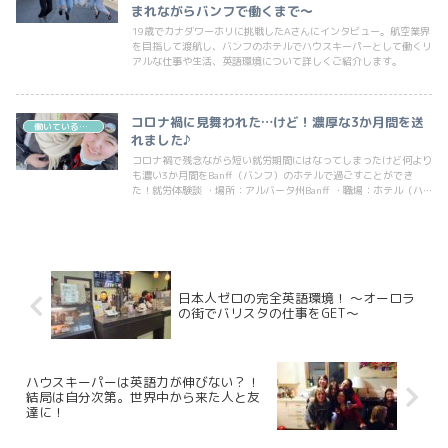
まれながらバンフで働くまで～
19歳でカナダワーホリに挑戦したAさんにインタビュー。航空業界
を目指して渡航し、バンフのホテルでハウスキーパーとして働くリ
アルな仕事や生活、英語環境について詳しくご紹介します。
コロナ禍に見舞われた…けど！濃厚な3か月間を送
働いている人インタビュー（ホスピタリティ）
れました♪
コロナ禍で残念ながら短い就労期間にはなってしまったけど何より
も濃い3か月間をBanff（バンフ）のホテルで過ごすことができ
た！就労体験談 ・場所：アルバータ州Banff ・職場：ホテル（ハ
ウスキーパー） ・住宅：職場の寮 ア...
日本人ゼロの完全英語環境！ ～オーロラ
の街でバリスタの仕事をGET～
ハウスキーパーは英語力が伸びない？！
結局は自分次第。世界中から来た人と友
達に！