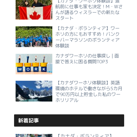
【カナダ・ワーホリ体験談】渡
航前に仕事も家も決定！M・Wさ
んが語るウィスラーでの新たな
スタート
【カナダ・ボランティア】ワー
ホリの方にもおすすめ！バンク
ーバーマラソンのボランティア
体験談
カナダワーホリの仕事探し | 面
接で答えに困る質問TOP3
【カナダワーホリ体験談】英語
環境のホテルで働きながら5カ月
で90万円以上貯金した私のワー
ホリリアル
新着記事
【カナダ・ボランティア】