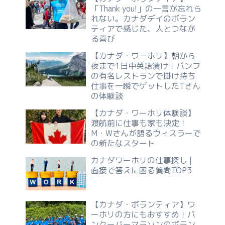
「Thank you!」の一言が忘れら
れない。カナダデイのボラン
ティアで感じた、人とつなが
る喜び
【カナダ・ワーホリ】朝から
夜まで1日中英語漬け！バンフ
の有名レストランで掛け持ち
仕事を一瞬でゲットしたTさん
の体験談
【カナダ・ワーホリ体験談】
渡航前に仕事も家も決定！
M・Wさんが語るウィスラーで
の新たなスタート
カナダワーホリの仕事探し |
面接で答えに困る質問TOP3
【カナダ・ボランティア】ワ
ーホリの方にもおすすめ！バ
ンクーバーマラソンのボラン