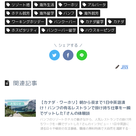
リゾート地
海外生活
ワーホリ
アルバータ
ホテル就労
海外留学
バンフ
海外就労
ワーキングホリデー
バンクーバー
カナダ留学
カナダ
ホスピタリティ
バンクーバー留学
ハウスキーピング
シェアする
JAN
関連記事
【カナダ・ワーホリ】朝から夜まで1日中英語漬
お知らせ
け！バンフの有名レストランで掛け持ち仕事を一瞬
でゲットしたTさんの体験談
バンフのリゾートホテルで働きながら、人気レストランでの掛け持
ちワークを一瞬でゲットしたTさんのインタビュー！1日中英語に
浸る日々や格安の生活事情、職場の無料特典で大自然を満喫する休
日など、充実したカナダ生活の秘密をお届け！