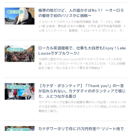
極寒の地だけど、人の温かさはNo.1！ ～オーロラ
お知らせ
の聖地で初のバリスタに挑戦～
イエローナイフのカフェでの就労体験談 名前：T・Kさん 年齢：
21歳 出身地：愛知県 日本での職業：大学生 語学学校通学期間：3
ヵ月（バンクーバー） 勤務地：イエローナイフ ポジション：カ
フ...
ローカル英語環境で、仕事も大自然もEnjoy！Lake
お知らせ
Louiseでダブルワーク♪
大自然に囲まれたLake Louiseのホテルでハウスキーパーのお仕
事、レストランでのフードランナーをされていたW・Tさんの体験
談をご紹介！気になるスタッフ寮生活や時給は？
【カナダ・ボランティア】「Thank you!」の一言
ボランティア
が忘れられない。カナダデイのボランティアで感じ
た、人とつながる喜び
カナダワーホリで仕事以外の経験を積みたい方必見！JANキャリの
ボラ活を利用してカナダデイのボランティアに参加したHさんの体
験談をご紹介。
カナダワーホリで月に25万円貯金!? リゾート地で
働いている人インタビュー（ホスピタリティ）