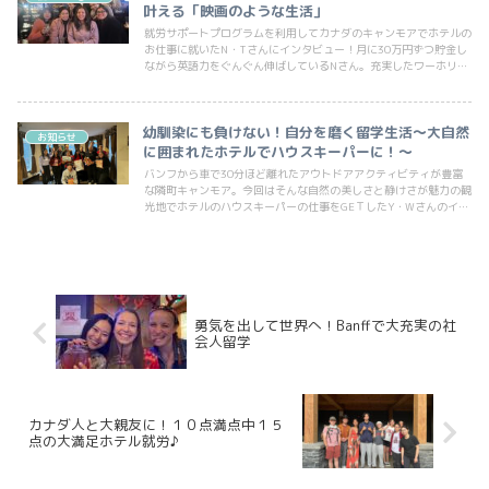
叶える「映画のような生活」
就労サポートプログラムを利用してカナダのキャンモアでホテルの
お仕事に就いたN・Tさんにインタビュー！月に30万円ずつ貯金し
ながら英語力をぐんぐん伸ばしているNさん。充実したワーホリ生
活の秘密を探ってみました。
幼馴染にも負けない！自分を磨く留学生活～大自然
お知らせ
に囲まれたホテルでハウスキーパーに！～
バンフから車で30分ほど離れたアウトドアアクティビティが豊富
な隣町キャンモア。今回はそんな自然の美しさと静けさが魅力の観
光地でホテルのハウスキーパーの仕事をGEＴしたY・Wさんのイン
タビューを紹介します♪
勇気を出して世界へ！Banffで大充実の社
会人留学
カナダ人と大親友に！１０点満点中１５
点の大満足ホテル就労♪