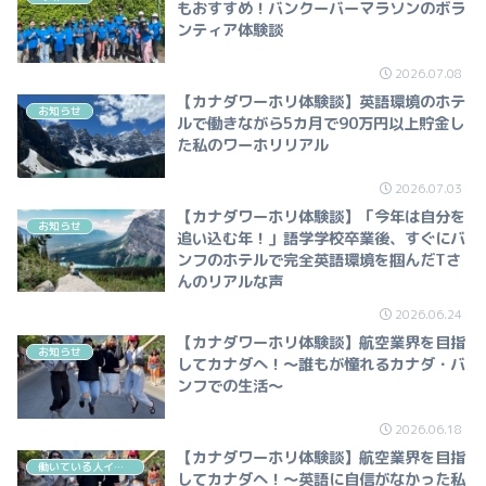
もおすすめ！バンクーバーマラソンのボラ
ンティア体験談
2026.07.08
【カナダワーホリ体験談】英語環境のホテ
お知らせ
ルで働きながら5カ月で90万円以上貯金し
た私のワーホリリアル
2026.07.03
【カナダワーホリ体験談】「今年は自分を
お知らせ
追い込む年！」語学学校卒業後、すぐにバ
ンフのホテルで完全英語環境を掴んだTさ
んのリアルな声
2026.06.24
【カナダワーホリ体験談】航空業界を目指
お知らせ
してカナダへ！～誰もが憧れるカナダ・バ
ンフでの生活～
2026.06.18
【カナダワーホリ体験談】航空業界を目指
働いている人インタビュー（ホスピタリティ）
してカナダへ！～英語に自信がなかった私