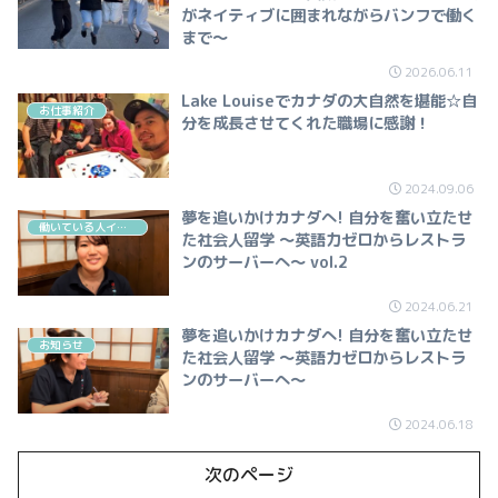
がネイティブに囲まれながらバンフで働く
まで～
2026.06.11
Lake Louiseでカナダの大自然を堪能☆自
お仕事紹介
分を成長させてくれた職場に感謝！
2024.09.06
夢を追いかけカナダへ! 自分を奮い立たせ
働いている人インタビュー（飲食・カフェ）
た社会人留学 ～英語力ゼロからレストラ
ンのサーバーへ～ vol.2
2024.06.21
夢を追いかけカナダへ! 自分を奮い立たせ
お知らせ
た社会人留学 ～英語力ゼロからレストラ
ンのサーバーへ～
2024.06.18
次のページ