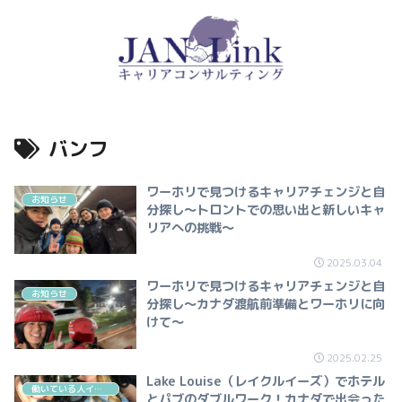
バンフ
ワーホリで見つけるキャリアチェンジと自
お知らせ
分探し〜トロントでの思い出と新しいキャ
リアへの挑戦〜
2025.03.04
ワーホリで見つけるキャリアチェンジと自
お知らせ
分探し〜カナダ渡航前準備とワーホリに向
けて～
2025.02.25
Lake Louise（レイクルイーズ）でホテル
働いている人インタビュー（飲食・カフェ）
とパブのダブルワーク！カナダで出会った