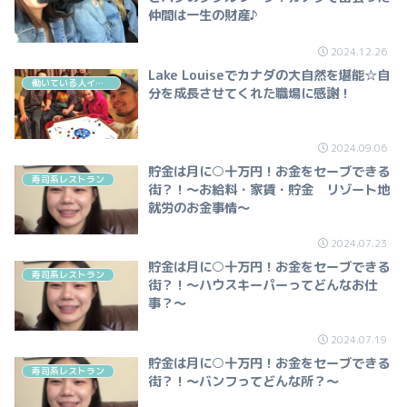
仲間は一生の財産♪
2024.12.26
Lake Louiseでカナダの大自然を堪能☆自
働いている人インタビュー（ホスピタリティ）
分を成長させてくれた職場に感謝！
2024.09.06
貯金は月に○十万円！お金をセーブできる
寿司系レストラン
街？！～お給料・家賃・貯金 リゾート地
就労のお金事情～
2024.07.23
貯金は月に○十万円！お金をセーブできる
寿司系レストラン
街？！～ハウスキーパーってどんなお仕
事？～
2024.07.19
貯金は月に○十万円！お金をセーブできる
寿司系レストラン
街？！～バンフってどんな所？～