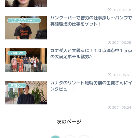
2024.07.16
バンクーバーで苦労の仕事探し…バンフで
サクセスストーリー
英語環境の仕事をゲット！
2024.06.08
カナダ人と大親友に！１０点満点中１５点
お知らせ
の大満足ホテル就労♪
2024.05.31
カナダのリゾート地就労前の生徒さんにイ
お知らせ
ンタビュー！
2024.05.24
次のページ